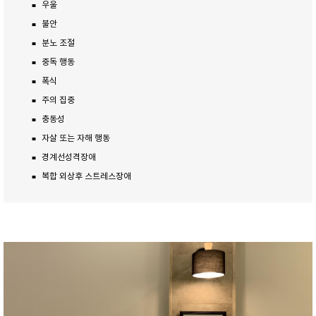
우울
■
불안
■
분노 조절
■
중독 행동
■
폭식
■
주의 집중
■
충동성
■
자살 또는 자해 행동
■
경계선성격장애
■
복합 외상후 스트레스장애
■