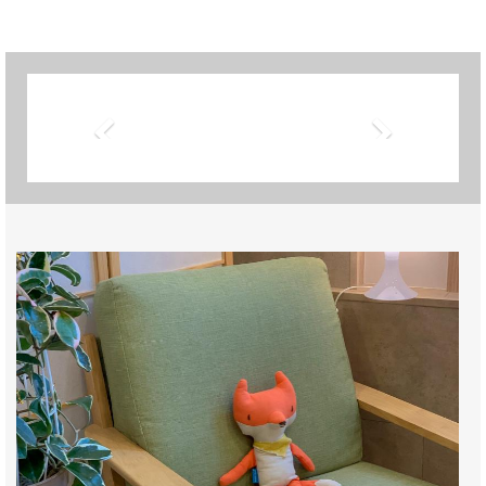
Previous
Next
마음챙김
(mindfulness)